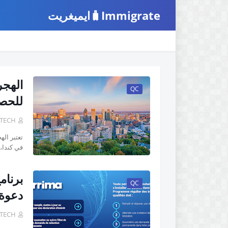
Immigrate🧳ايميغريت
الرئيسية
خدمة التحقق
برنامج اريما
اخبا
QC
للحصو
 TECH
تعتبر ال
في كندا،
QC
دعوة 
 TECH