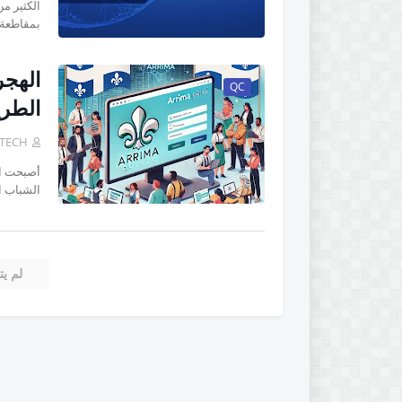
بمقاطعة 
QC
الطري
 TECH
أصبحت ال
الشباب ا
لم يت