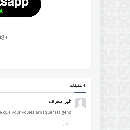
+213776080008
6 تعليقات
غير معرف
ce que vous voulez arnaquer les gens
رد