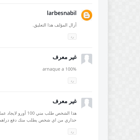
larbesnabil
أزال المؤلف هذا التعليق.
رد
غير معرف
arnaque a 100%
رد
غير معرف
هذا الشخص طلب مني 0
حذاري من اي شخص يطلب منك دفع دراهم ل
رد